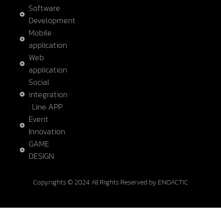
Software
Development
Mobile
application
Web
application
Social
integration
: Line APP
Event
Innovation
GAME
DESIGN
Copyrights © 2024 All Rights Reserved by ENOACTIC