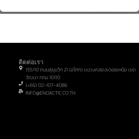
บ
ติดต่อเรา
ริ
155/10 ถนนสุขุมวิท 21 (อโศก) เเขวงคลองเตอยเหนือ เขต
ก
วัฒนา กทม 10110
า
(+66) 02-107-4086
ร
INFO@ENOACTIC.CO.TH
ข
อ
ง
เ
ร
า